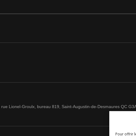
 rue Lionel-Groulx, bureau 819, Saint-Augustin-de-Desmaures QC G3
Pour offrir 