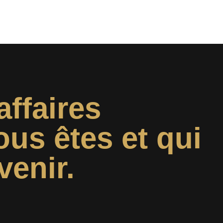
affaires
ous êtes et qui
venir.