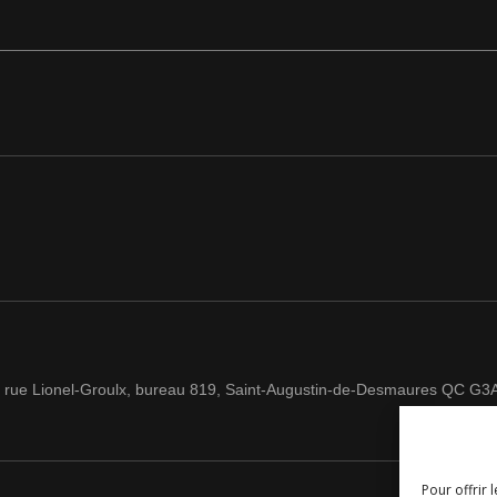
 rue Lionel-Groulx, bureau 819, Saint-Augustin-de-Desmaures QC G3
Pour offrir 