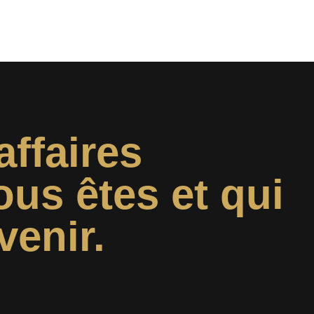
affaires
ous êtes et qui
venir.