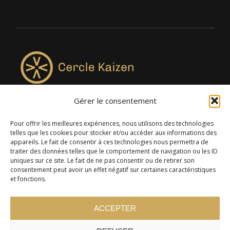
Gérer le consentement
4957, rue Lionel-Groulx, bureau 819, Saint-Augustin-de-
Desmaures QC G3A 0M7
Pour offrir les meilleures expériences, nous utilisons des technologies
telles que les cookies pour stocker et/ou accéder aux informations des
appareils. Le fait de consentir à ces technologies nous permettra de
traiter des données telles que le comportement de navigation ou les ID
uniques sur ce site. Le fait de ne pas consentir ou de retirer son
consentement peut avoir un effet négatif sur certaines caractéristiques
et fonctions.
ACCEPTER