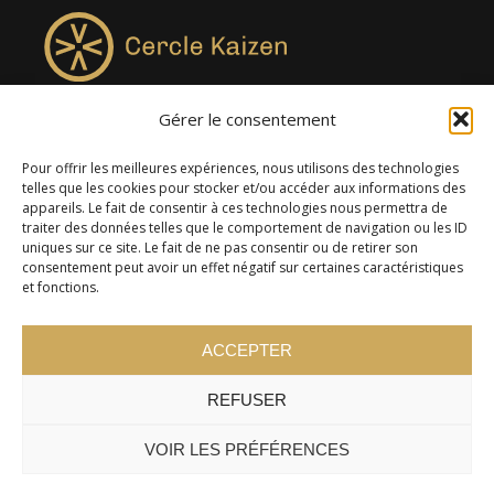
Gérer le consentement
4957, rue Lionel-Groulx, bureau 819, Saint-Augustin-de-
Desmaures QC G3A 0M7
Pour offrir les meilleures expériences, nous utilisons des technologies
telles que les cookies pour stocker et/ou accéder aux informations des
appareils. Le fait de consentir à ces technologies nous permettra de
traiter des données telles que le comportement de navigation ou les ID
uniques sur ce site. Le fait de ne pas consentir ou de retirer son
consentement peut avoir un effet négatif sur certaines caractéristiques
et fonctions.
ACCEPTER
REFUSER
© 2024 Cercle Kaizen. Tous droits réservés -
Politique de
confidentialité
VOIR LES PRÉFÉRENCES