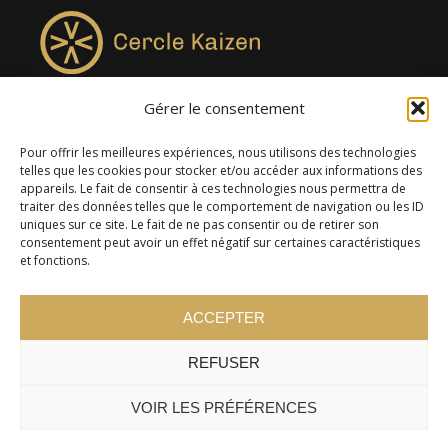
Gérer le consentement
4957, rue Lionel-Groulx, bureau 819, Saint-Augustin-de-
Desmaures QC G3A 0M7
Pour offrir les meilleures expériences, nous utilisons des technologies
telles que les cookies pour stocker et/ou accéder aux informations des
appareils. Le fait de consentir à ces technologies nous permettra de
traiter des données telles que le comportement de navigation ou les ID
uniques sur ce site. Le fait de ne pas consentir ou de retirer son
consentement peut avoir un effet négatif sur certaines caractéristiques
et fonctions.
ACCEPTER
REFUSER
© 2024 Cercle Kaizen. Tous droits réservés -
Politique de
confidentialité
VOIR LES PRÉFÉRENCES