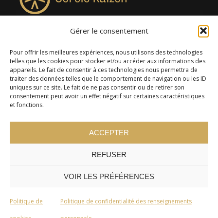
Gérer le consentement
4957, rue Lionel-Groulx, bureau 819, Saint-Augustin-de-
Desmaures QC G3A 0M7
Pour offrir les meilleures expériences, nous utilisons des technologies
telles que les cookies pour stocker et/ou accéder aux informations des
appareils. Le fait de consentir à ces technologies nous permettra de
traiter des données telles que le comportement de navigation ou les ID
uniques sur ce site. Le fait de ne pas consentir ou de retirer son
consentement peut avoir un effet négatif sur certaines caractéristiques
et fonctions.
ACCEPTER
REFUSER
© 2024 Cercle Kaizen. Tous droits réservés -
Politique de
confidentialité
VOIR LES PRÉFÉRENCES
Politique de
Politique de confidentialité des renseignements