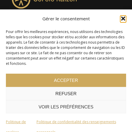
Gérer le consentement
4957, rue Lionel-Groulx, bureau 819, Saint-Augustin-de-
Desmaures QC G3A 0M7
Pour offrir les meilleures expériences, nous utilisons des technologies
telles que les cookies pour stocker et/ou accéder aux informations des
appareils. Le fait de consentir à ces technologies nous permettra de
traiter des données telles que le comportement de navigation ou les ID
uniques sur ce site. Le fait de ne pas consentir ou de retirer son
consentement peut avoir un effet négatif sur certaines caractéristiques
et fonctions.
ACCEPTER
REFUSER
© 2024 Cercle Kaizen. Tous droits réservés -
Politique de
confidentialité
VOIR LES PRÉFÉRENCES
Politique de
Politique de confidentialité des renseignements