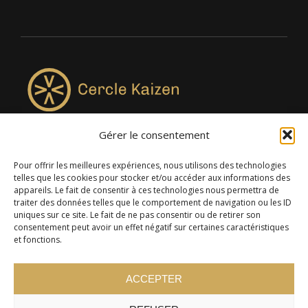
Gérer le consentement
4957, rue Lionel-Groulx, bureau 819, Saint-Augustin-de-
Desmaures QC G3A 0M7
Pour offrir les meilleures expériences, nous utilisons des technologies
telles que les cookies pour stocker et/ou accéder aux informations des
appareils. Le fait de consentir à ces technologies nous permettra de
traiter des données telles que le comportement de navigation ou les ID
uniques sur ce site. Le fait de ne pas consentir ou de retirer son
consentement peut avoir un effet négatif sur certaines caractéristiques
et fonctions.
ACCEPTER