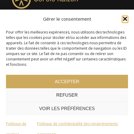
Gérer le consentement
4957, rue Lionel-Groulx, bureau 819, Saint-Augustin-de-
Desmaures QC G3A 0M7
Pour offrir les meilleures expériences, nous utilisons des technologies
telles que les cookies pour stocker et/ou accéder aux informations des
appareils. Le fait de consentir à ces technologies nous permettra de
traiter des données telles que le comportement de navigation ou les ID
uniques sur ce site. Le fait de ne pas consentir ou de retirer son
consentement peut avoir un effet négatif sur certaines caractéristiques
et fonctions.
ACCEPTER
REFUSER
© 2024 Cercle Kaizen. Tous droits réservés -
Politique de
confidentialité
VOIR LES PRÉFÉRENCES
Politique de
Politique de confidentialité des renseignements