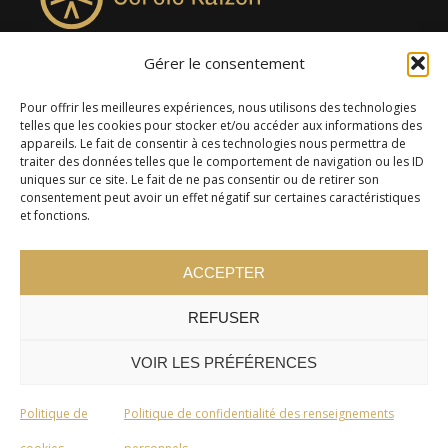
Gérer le consentement
4957, rue Lionel-Groulx, bureau 819, Saint-Augustin-de-
Desmaures QC G3A 0M7
Pour offrir les meilleures expériences, nous utilisons des technologies
telles que les cookies pour stocker et/ou accéder aux informations des
appareils. Le fait de consentir à ces technologies nous permettra de
traiter des données telles que le comportement de navigation ou les ID
uniques sur ce site. Le fait de ne pas consentir ou de retirer son
consentement peut avoir un effet négatif sur certaines caractéristiques
et fonctions.
ACCEPTER
REFUSER
© 2024 Cercle Kaizen. Tous droits réservés -
Politique de
confidentialité
VOIR LES PRÉFÉRENCES
Politique de
Politique de confidentialité des renseignements