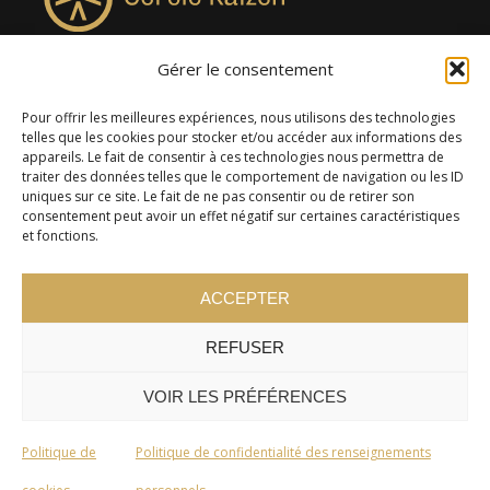
Gérer le consentement
4957, rue Lionel-Groulx, bureau 819, Saint-Augustin-de-
Desmaures QC G3A 0M7
Pour offrir les meilleures expériences, nous utilisons des technologies
telles que les cookies pour stocker et/ou accéder aux informations des
appareils. Le fait de consentir à ces technologies nous permettra de
traiter des données telles que le comportement de navigation ou les ID
uniques sur ce site. Le fait de ne pas consentir ou de retirer son
consentement peut avoir un effet négatif sur certaines caractéristiques
et fonctions.
ACCEPTER
REFUSER
© 2024 Cercle Kaizen. Tous droits réservés -
Politique de
confidentialité
VOIR LES PRÉFÉRENCES
Politique de
Politique de confidentialité des renseignements