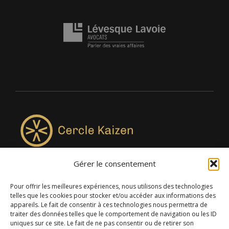
Gérer le consentement
4957, rue Lionel-Groulx, bureau 819, Saint-Augustin-de-
Desmaures QC G3A 0M7
Pour offrir les meilleures expériences, nous utilisons des technologies
telles que les cookies pour stocker et/ou accéder aux informations des
appareils. Le fait de consentir à ces technologies nous permettra de
traiter des données telles que le comportement de navigation ou les ID
uniques sur ce site. Le fait de ne pas consentir ou de retirer son