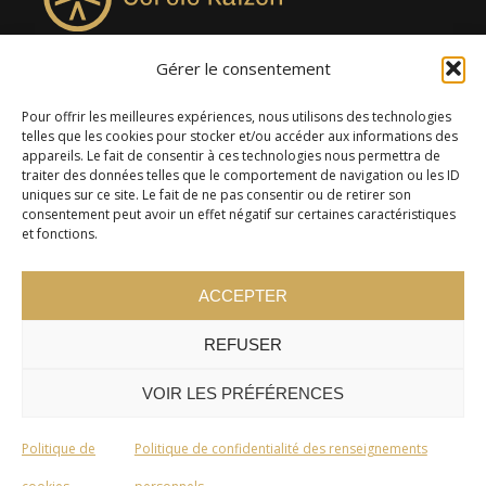
Gérer le consentement
4957, rue Lionel-Groulx, bureau 819, Saint-Augustin-de-
Desmaures QC G3A 0M7
Pour offrir les meilleures expériences, nous utilisons des technologies
telles que les cookies pour stocker et/ou accéder aux informations des
appareils. Le fait de consentir à ces technologies nous permettra de
traiter des données telles que le comportement de navigation ou les ID
uniques sur ce site. Le fait de ne pas consentir ou de retirer son
consentement peut avoir un effet négatif sur certaines caractéristiques
et fonctions.
ACCEPTER
REFUSER
© 2024 Cercle Kaizen. Tous droits réservés -
Politique de
confidentialité
VOIR LES PRÉFÉRENCES
Politique de
Politique de confidentialité des renseignements