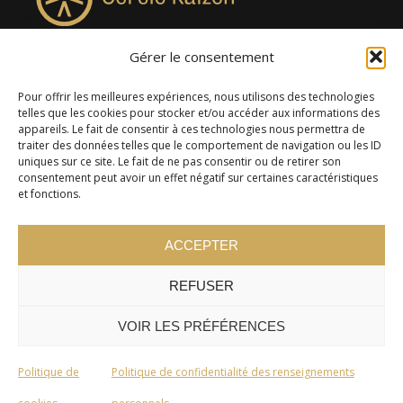
Gérer le consentement
4957, rue Lionel-Groulx, bureau 819, Saint-Augustin-de-
Desmaures QC G3A 0M7
Pour offrir les meilleures expériences, nous utilisons des technologies
telles que les cookies pour stocker et/ou accéder aux informations des
appareils. Le fait de consentir à ces technologies nous permettra de
traiter des données telles que le comportement de navigation ou les ID
uniques sur ce site. Le fait de ne pas consentir ou de retirer son
consentement peut avoir un effet négatif sur certaines caractéristiques
et fonctions.
ACCEPTER
REFUSER
© 2024 Cercle Kaizen. Tous droits réservés -
Politique de
confidentialité
VOIR LES PRÉFÉRENCES
Politique de
Politique de confidentialité des renseignements