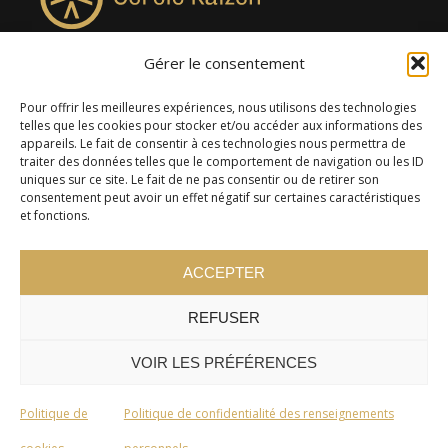
Gérer le consentement
4957, rue Lionel-Groulx, bureau 819, Saint-Augustin-de-
Desmaures QC G3A 0M7
Pour offrir les meilleures expériences, nous utilisons des technologies
telles que les cookies pour stocker et/ou accéder aux informations des
appareils. Le fait de consentir à ces technologies nous permettra de
traiter des données telles que le comportement de navigation ou les ID
uniques sur ce site. Le fait de ne pas consentir ou de retirer son
consentement peut avoir un effet négatif sur certaines caractéristiques
et fonctions.
ACCEPTER
REFUSER
© 2024 Cercle Kaizen. Tous droits réservés -
Politique de
confidentialité
VOIR LES PRÉFÉRENCES
Politique de
Politique de confidentialité des renseignements