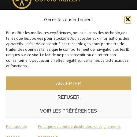
Gérer le consentement
4957, rue Lionel-Groulx, bureau 819, Saint-Augustin-de-
Desmaures QC G3A 0M7
Pour offrir les meilleures expériences, nous utilisons des technologies
telles que les cookies pour stocker et/ou accéder aux informations des
appareils. Le fait de consentir à ces technologies nous permettra de
traiter des données telles que le comportement de navigation ou les ID
uniques sur ce site. Le fait de ne pas consentir ou de retirer son
consentement peut avoir un effet négatif sur certaines caractéristiques
et fonctions.
ACCEPTER
REFUSER
© 2024 Cercle Kaizen. Tous droits réservés -
Politique de
confidentialité
VOIR LES PRÉFÉRENCES
Politique de
Politique de confidentialité des renseignements