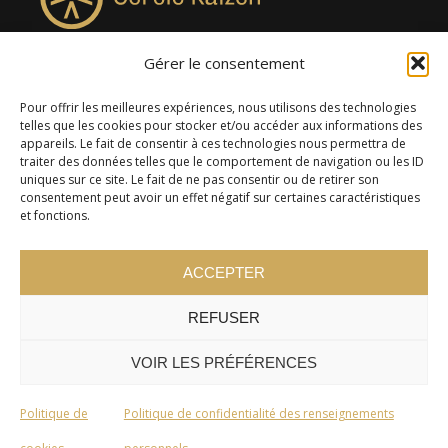
Gérer le consentement
4957, rue Lionel-Groulx, bureau 819, Saint-Augustin-de-
Desmaures QC G3A 0M7
Pour offrir les meilleures expériences, nous utilisons des technologies
telles que les cookies pour stocker et/ou accéder aux informations des
appareils. Le fait de consentir à ces technologies nous permettra de
traiter des données telles que le comportement de navigation ou les ID
uniques sur ce site. Le fait de ne pas consentir ou de retirer son
consentement peut avoir un effet négatif sur certaines caractéristiques
et fonctions.
ACCEPTER
REFUSER
© 2024 Cercle Kaizen. Tous droits réservés -
Politique de
confidentialité
VOIR LES PRÉFÉRENCES
Politique de
Politique de confidentialité des renseignements