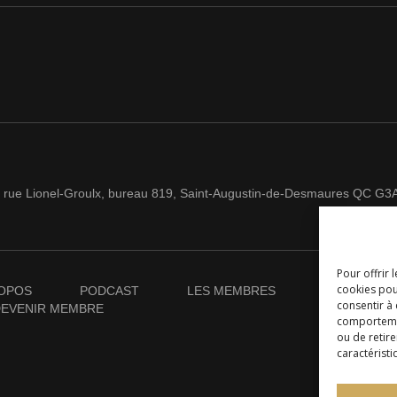
 rue Lionel-Groulx, bureau 819, Saint-Augustin-de-Desmaures QC G3
Pour offrir 
cookies pou
OPOS
PODCAST
LES MEMBRES
NOUVELLES
consentir à
EVENIR MEMBRE
comportement
ou de retire
caractéristi