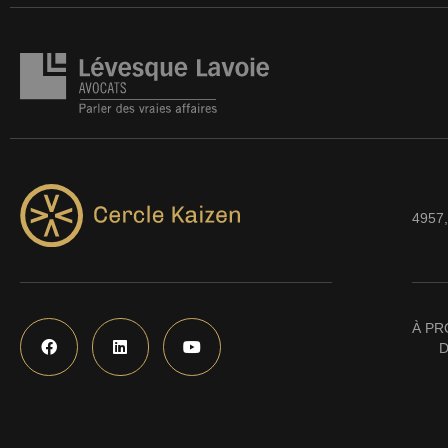
4957,
À PR
D