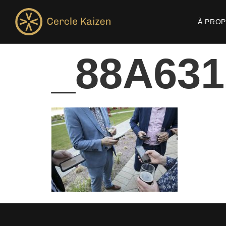
À PRO
_88A631