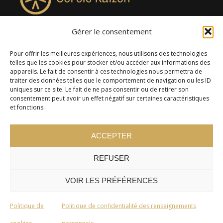
Gérer le consentement
4957, rue Lionel-Groulx, bureau 819, Saint-Augustin-de-
Desmaures QC G3A 0M7
Pour offrir les meilleures expériences, nous utilisons des technologies
telles que les cookies pour stocker et/ou accéder aux informations des
appareils. Le fait de consentir à ces technologies nous permettra de
traiter des données telles que le comportement de navigation ou les ID
uniques sur ce site. Le fait de ne pas consentir ou de retirer son
consentement peut avoir un effet négatif sur certaines caractéristiques
et fonctions.
ACCEPTER
REFUSER
© 2024 Cercle Kaizen. Tous droits réservés -
Politique de
confidentialité
VOIR LES PRÉFÉRENCES
Politique de
Politique de confidentialité des renseignements