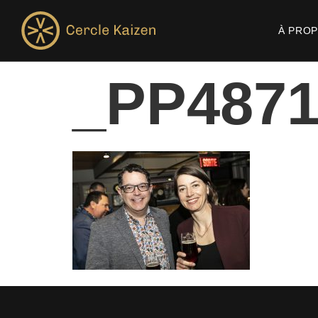
À PRO
_PP487