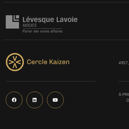
4957,
À PR
D