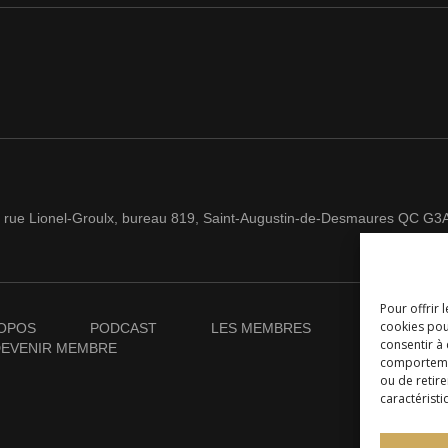
 rue Lionel-Groulx, bureau 819, Saint-Augustin-de-Desmaures QC G3
Pour offrir 
cookies pou
OPOS
PODCAST
LES MEMBRES
NOUVELLES
consentir à
EVENIR MEMBRE
comportement
ou de retire
caractéristi