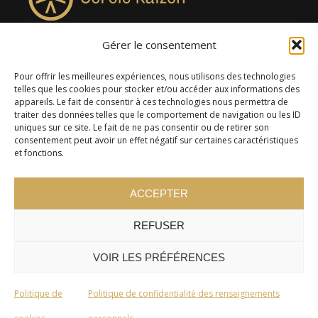
Gérer le consentement
4957, rue Lionel-Groulx, bureau 819, Saint-Augustin-de-
Desmaures QC G3A 0M7
Pour offrir les meilleures expériences, nous utilisons des technologies
telles que les cookies pour stocker et/ou accéder aux informations des
appareils. Le fait de consentir à ces technologies nous permettra de
traiter des données telles que le comportement de navigation ou les ID
uniques sur ce site. Le fait de ne pas consentir ou de retirer son
consentement peut avoir un effet négatif sur certaines caractéristiques
et fonctions.
ACCEPTER
REFUSER
© 2024 Cercle Kaizen. Tous droits réservés -
Politique de
confidentialité
VOIR LES PRÉFÉRENCES
Politique de
Politique de confidentialité des renseignements