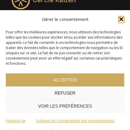
Gérer le consentement
4957, rue Lionel-Groulx, bureau 819, Saint-Augustin-de-
Desmaures QC G3A 0M7
Pour offrir les meilleures expériences, nous utilisons des technologies
telles que les cookies pour stocker et/ou accéder aux informations des
appareils. Le fait de consentir à ces technologies nous permettra de
traiter des données telles que le comportement de navigation ou les ID
uniques sur ce site. Le fait de ne pas consentir ou de retirer son
consentement peut avoir un effet négatif sur certaines caractéristiques
et fonctions.
ACCEPTER
REFUSER
© 2024 Cercle Kaizen. Tous droits réservés -
Politique de
confidentialité
VOIR LES PRÉFÉRENCES
Politique de
Politique de confidentialité des renseignements