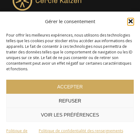
Gérer le consentement
4957, rue Lionel-Groulx, bureau 819, Saint-Augustin-de-
Desmaures QC G3A 0M7
Pour offrir les meilleures expériences, nous utilisons des technologies
telles que les cookies pour stocker et/ou accéder aux informations des
appareils. Le fait de consentir à ces technologies nous permettra de
traiter des données telles que le comportement de navigation ou les ID
uniques sur ce site. Le fait de ne pas consentir ou de retirer son
consentement peut avoir un effet négatif sur certaines caractéristiques
et fonctions.
ACCEPTER
REFUSER
© 2024 Cercle Kaizen. Tous droits réservés -
Politique de
confidentialité
VOIR LES PRÉFÉRENCES
Politique de
Politique de confidentialité des renseignements