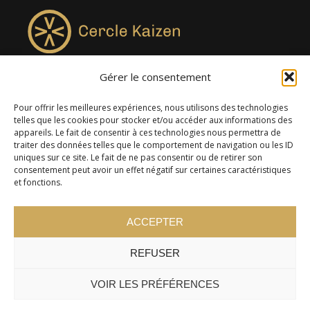
Gérer le consentement
4957, rue Lionel-Groulx, bureau 819, Saint-Augustin-de-
Desmaures QC G3A 0M7
Pour offrir les meilleures expériences, nous utilisons des technologies
telles que les cookies pour stocker et/ou accéder aux informations des
appareils. Le fait de consentir à ces technologies nous permettra de
traiter des données telles que le comportement de navigation ou les ID
uniques sur ce site. Le fait de ne pas consentir ou de retirer son
consentement peut avoir un effet négatif sur certaines caractéristiques
et fonctions.
ACCEPTER
REFUSER
© 2024 Cercle Kaizen. Tous droits réservés -
Politique de
confidentialité
VOIR LES PRÉFÉRENCES