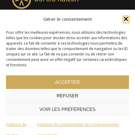
Gérer le consentement
4957, rue Lionel-Groulx, bureau 819, Saint-Augustin-de-
Desmaures QC G3A 0M7
Pour offrir les meilleures expériences, nous utilisons des technologies
telles que les cookies pour stocker et/ou accéder aux informations des
appareils. Le fait de consentir à ces technologies nous permettra de
traiter des données telles que le comportement de navigation ou les ID
uniques sur ce site. Le fait de ne pas consentir ou de retirer son
consentement peut avoir un effet négatif sur certaines caractéristiques
et fonctions.
ACCEPTER
REFUSER
© 2024 Cercle Kaizen. Tous droits réservés -
Politique de
confidentialité
VOIR LES PRÉFÉRENCES
Politique de
Politique de confidentialité des renseignements