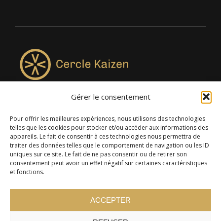
Gérer le consentement
4957, rue Lionel-Groulx, bureau 819, Saint-Augustin-de-
Desmaures QC G3A 0M7
Pour offrir les meilleures expériences, nous utilisons des technologies
telles que les cookies pour stocker et/ou accéder aux informations des
appareils. Le fait de consentir à ces technologies nous permettra de
traiter des données telles que le comportement de navigation ou les ID
uniques sur ce site. Le fait de ne pas consentir ou de retirer son
consentement peut avoir un effet négatif sur certaines caractéristiques
et fonctions.
ACCEPTER