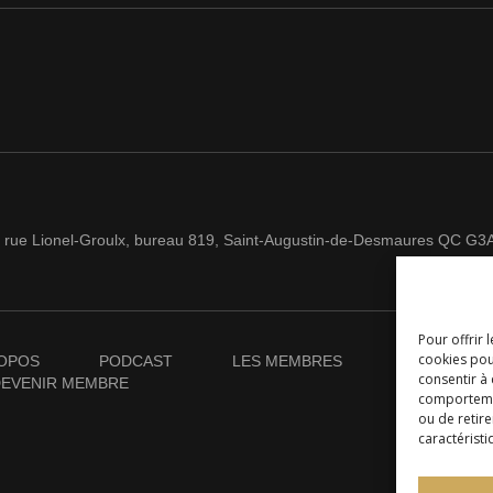
 rue Lionel-Groulx, bureau 819, Saint-Augustin-de-Desmaures QC G3
Pour offrir 
cookies pou
OPOS
PODCAST
LES MEMBRES
NOUVELLES
consentir à
EVENIR MEMBRE
comportement
ou de retire
caractéristi