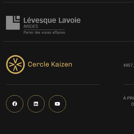
4957,
À PR
D