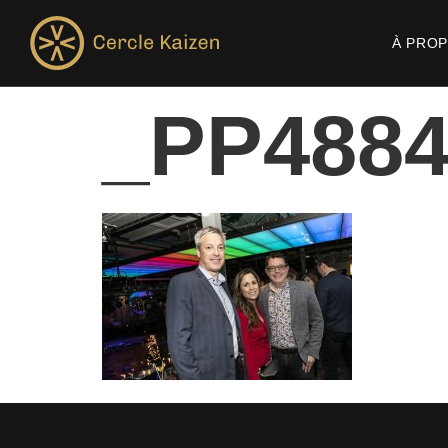
À PRO
_PP488