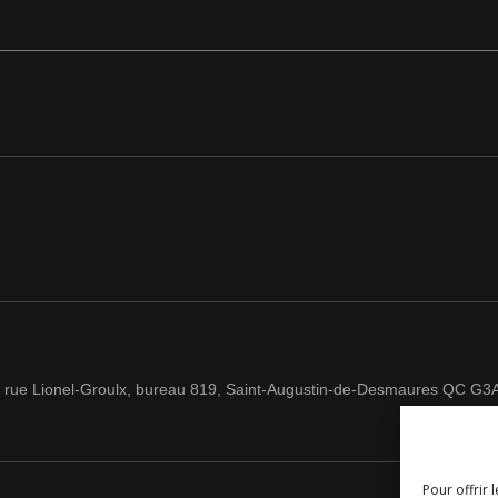
 rue Lionel-Groulx, bureau 819, Saint-Augustin-de-Desmaures QC G3
Pour offrir 