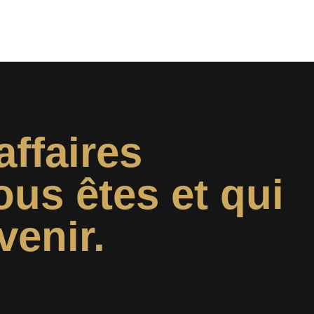
affaires
ous êtes et qui
venir.