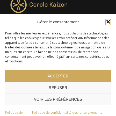
Gérer le consentement
4957, rue Lionel-Groulx, bureau 819, Saint-Augustin-de-
Desmaures QC G3A 0M7
Pour offrir les meilleures expériences, nous utilisons des technologies
telles que les cookies pour stocker et/ou accéder aux informations des
appareils. Le fait de consentir à ces technologies nous permettra de
traiter des données telles que le comportement de navigation ou les ID
uniques sur ce site. Le fait de ne pas consentir ou de retirer son
consentement peut avoir un effet négatif sur certaines caractéristiques
et fonctions.
ACCEPTER
REFUSER
© 2024 Cercle Kaizen. Tous droits réservés -
Politique de
confidentialité
VOIR LES PRÉFÉRENCES
Politique de
Politique de confidentialité des renseignements