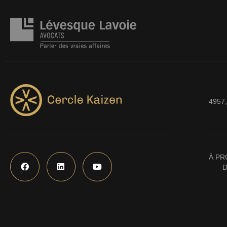
4957,
À PR
D