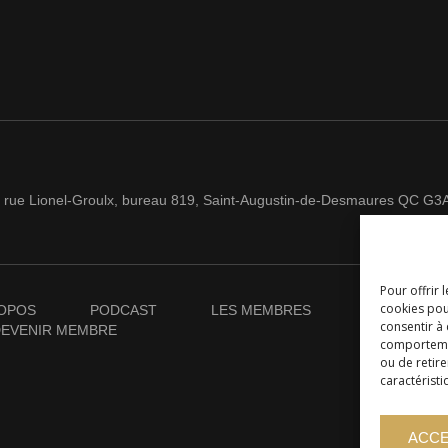
 rue Lionel-Groulx, bureau 819, Saint-Augustin-de-Desmaures QC G3
Pour offrir 
cookies pou
OPOS
PODCAST
LES MEMBRES
NOUVELLES
consentir à
EVENIR MEMBRE
comportement
ou de retire
caractéristi
ACC