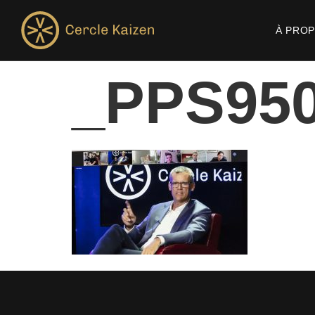
À PRO
_PPS95