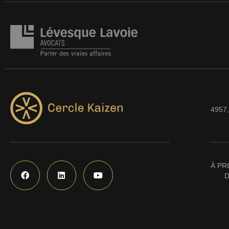
4957,
À PR
D