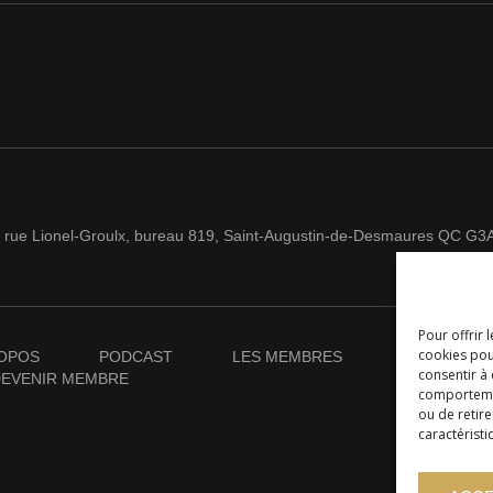
 rue Lionel-Groulx, bureau 819, Saint-Augustin-de-Desmaures QC G3
Pour offrir 
cookies pou
OPOS
PODCAST
LES MEMBRES
NOUVELLES
consentir à
EVENIR MEMBRE
comportement
ou de retire
caractéristi