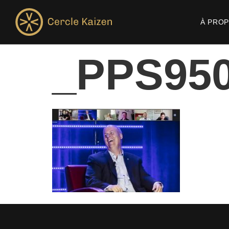
À PRO
_PPS95