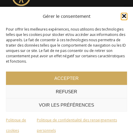
Gérer le consentement
4957, rue Lionel-Groulx, bureau 819, Saint-Augustin-de-
Desmaures QC G3A 0M7
Pour offrir les meilleures expériences, nous utilisons des technologies
telles que les cookies pour stocker et/ou accéder aux informations des
appareils. Le fait de consentir à ces technologies nous permettra de
traiter des données telles que le comportement de navigation ou les ID
uniques sur ce site. Le fait de ne pas consentir ou de retirer son
consentement peut avoir un effet négatif sur certaines caractéristiques
et fonctions.
ACCEPTER
REFUSER
© 2024 Cercle Kaizen. Tous droits réservés -
Politique de
confidentialité
VOIR LES PRÉFÉRENCES
Politique de
Politique de confidentialité des renseignements
cookies
personnels