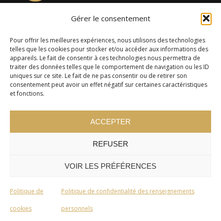
Gérer le consentement
4957, rue Lionel-Groulx, bureau 819, Saint-Augustin-de-
Desmaures QC G3A 0M7
Pour offrir les meilleures expériences, nous utilisons des technologies
telles que les cookies pour stocker et/ou accéder aux informations des
appareils. Le fait de consentir à ces technologies nous permettra de
traiter des données telles que le comportement de navigation ou les ID
uniques sur ce site. Le fait de ne pas consentir ou de retirer son
consentement peut avoir un effet négatif sur certaines caractéristiques
et fonctions.
ACCEPTER
REFUSER
© 2024 Cercle Kaizen. Tous droits réservés -
Politique de
confidentialité
VOIR LES PRÉFÉRENCES
Politique de
Politique de confidentialité des renseignements
cookies
personnels