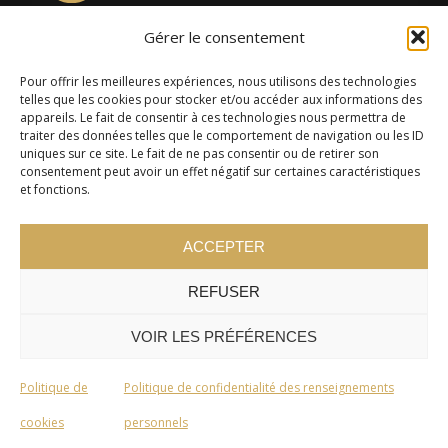
Gérer le consentement
4957, rue Lionel-Groulx, bureau 819, Saint-Augustin-de-
Desmaures QC G3A 0M7
Pour offrir les meilleures expériences, nous utilisons des technologies
telles que les cookies pour stocker et/ou accéder aux informations des
appareils. Le fait de consentir à ces technologies nous permettra de
traiter des données telles que le comportement de navigation ou les ID
uniques sur ce site. Le fait de ne pas consentir ou de retirer son
consentement peut avoir un effet négatif sur certaines caractéristiques
et fonctions.
ACCEPTER
REFUSER
© 2024 Cercle Kaizen. Tous droits réservés -
Politique de
confidentialité
VOIR LES PRÉFÉRENCES
Politique de
Politique de confidentialité des renseignements
cookies
personnels