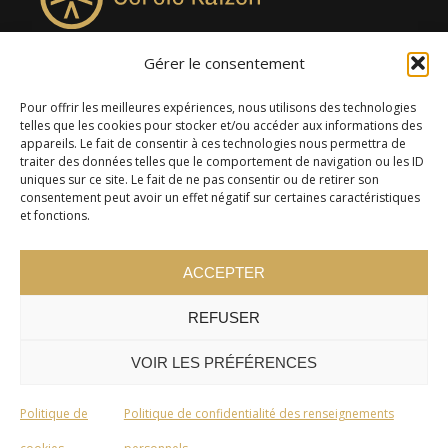
Gérer le consentement
4957, rue Lionel-Groulx, bureau 819, Saint-Augustin-de-
Desmaures QC G3A 0M7
Pour offrir les meilleures expériences, nous utilisons des technologies
telles que les cookies pour stocker et/ou accéder aux informations des
appareils. Le fait de consentir à ces technologies nous permettra de
traiter des données telles que le comportement de navigation ou les ID
uniques sur ce site. Le fait de ne pas consentir ou de retirer son
consentement peut avoir un effet négatif sur certaines caractéristiques
et fonctions.
ACCEPTER
REFUSER
© 2024 Cercle Kaizen. Tous droits réservés -
Politique de
confidentialité
VOIR LES PRÉFÉRENCES
Politique de
Politique de confidentialité des renseignements