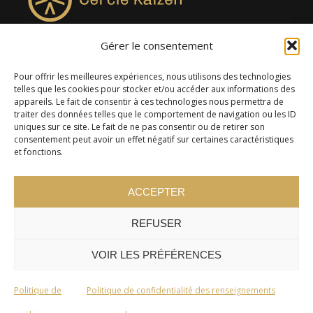
Gérer le consentement
4957, rue Lionel-Groulx, bureau 819, Saint-Augustin-de-
Desmaures QC G3A 0M7
Pour offrir les meilleures expériences, nous utilisons des technologies
telles que les cookies pour stocker et/ou accéder aux informations des
appareils. Le fait de consentir à ces technologies nous permettra de
traiter des données telles que le comportement de navigation ou les ID
uniques sur ce site. Le fait de ne pas consentir ou de retirer son
consentement peut avoir un effet négatif sur certaines caractéristiques
et fonctions.
ACCEPTER
REFUSER
© 2024 Cercle Kaizen. Tous droits réservés -
Politique de
confidentialité
VOIR LES PRÉFÉRENCES
Politique de
Politique de confidentialité des renseignements