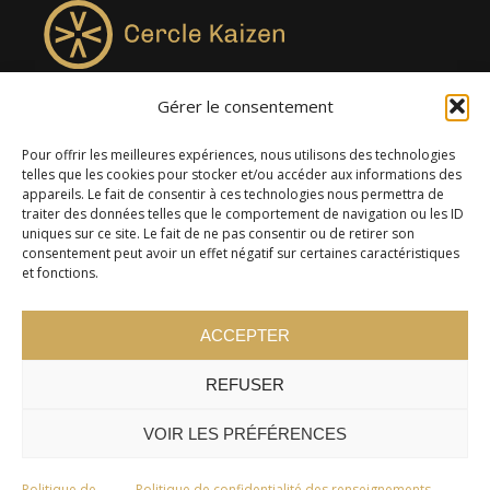
Gérer le consentement
4957, rue Lionel-Groulx, bureau 819, Saint-Augustin-de-
Desmaures QC G3A 0M7
Pour offrir les meilleures expériences, nous utilisons des technologies
telles que les cookies pour stocker et/ou accéder aux informations des
appareils. Le fait de consentir à ces technologies nous permettra de
traiter des données telles que le comportement de navigation ou les ID
uniques sur ce site. Le fait de ne pas consentir ou de retirer son
consentement peut avoir un effet négatif sur certaines caractéristiques
et fonctions.
ACCEPTER
REFUSER
© 2024 Cercle Kaizen. Tous droits réservés -
Politique de
confidentialité
VOIR LES PRÉFÉRENCES
Politique de
Politique de confidentialité des renseignements