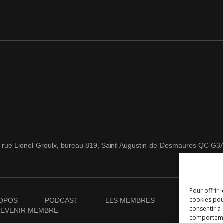
 rue Lionel-Groulx, bureau 819, Saint-Augustin-de-Desmaures QC G3
Pour offrir 
cookies pou
OPOS
PODCAST
LES MEMBRES
NOUVELLES
consentir à
EVENIR MEMBRE
comportement