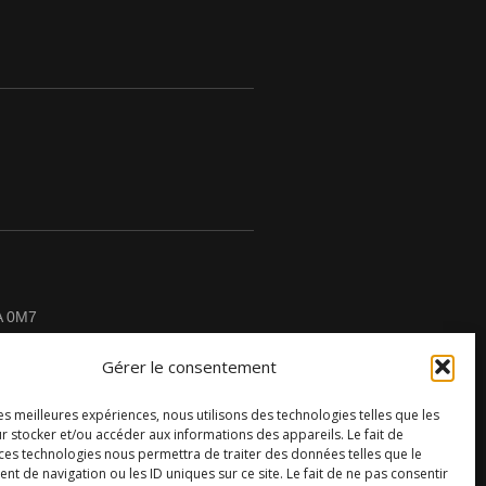
A 0M7
Gérer le consentement
les meilleures expériences, nous utilisons des technologies telles que les
r stocker et/ou accéder aux informations des appareils. Le fait de
CONTACTEZ-NOUS
 ces technologies nous permettra de traiter des données telles que le
 de navigation ou les ID uniques sur ce site. Le fait de ne pas consentir