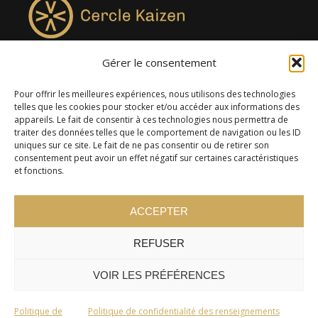
Gérer le consentement
4957, rue Lionel-Groulx, bureau 819, Saint-Augustin-de-
Desmaures QC G3A 0M7
Pour offrir les meilleures expériences, nous utilisons des technologies
telles que les cookies pour stocker et/ou accéder aux informations des
appareils. Le fait de consentir à ces technologies nous permettra de
traiter des données telles que le comportement de navigation ou les ID
uniques sur ce site. Le fait de ne pas consentir ou de retirer son
consentement peut avoir un effet négatif sur certaines caractéristiques
et fonctions.
ACCEPTER
REFUSER
© 2024 Cercle Kaizen. Tous droits réservés -
Politique de
confidentialité
VOIR LES PRÉFÉRENCES
Politique de
Politique de confidentialité des renseignements