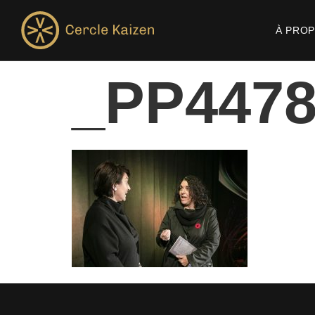
À PRO
_PP447