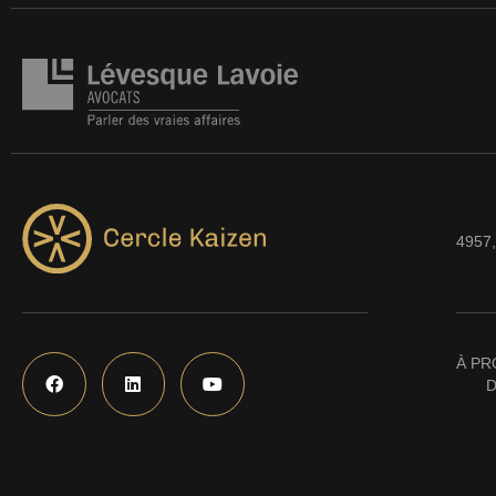
4957,
À PR
D