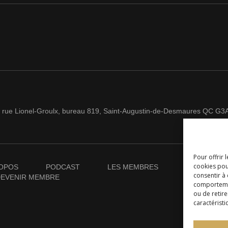
 rue Lionel-Groulx, bureau 819, Saint-Augustin-de-Desmaures QC G3
Pour offrir 
cookies pou
OPOS
PODCAST
LES MEMBRES
NOUVELLES
consentir à
EVENIR MEMBRE
comportement
ou de retire
caractéristi