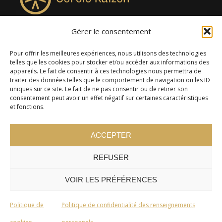
Gérer le consentement
4957, rue Lionel-Groulx, bureau 819, Saint-Augustin-de-
Desmaures QC G3A 0M7
Pour offrir les meilleures expériences, nous utilisons des technologies
telles que les cookies pour stocker et/ou accéder aux informations des
appareils. Le fait de consentir à ces technologies nous permettra de
traiter des données telles que le comportement de navigation ou les ID
uniques sur ce site. Le fait de ne pas consentir ou de retirer son
consentement peut avoir un effet négatif sur certaines caractéristiques
et fonctions.
ACCEPTER
REFUSER
© 2024 Cercle Kaizen. Tous droits réservés -
Politique de
confidentialité
VOIR LES PRÉFÉRENCES
Politique de
Politique de confidentialité des renseignements