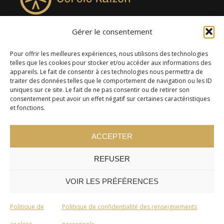
Gérer le consentement
4957, rue Lionel-Groulx, bureau 819, Saint-Augustin-de-
Desmaures QC G3A 0M7
Pour offrir les meilleures expériences, nous utilisons des technologies
telles que les cookies pour stocker et/ou accéder aux informations des
appareils. Le fait de consentir à ces technologies nous permettra de
traiter des données telles que le comportement de navigation ou les ID
uniques sur ce site. Le fait de ne pas consentir ou de retirer son
consentement peut avoir un effet négatif sur certaines caractéristiques
et fonctions.
ACCEPTER
REFUSER
© 2024 Cercle Kaizen. Tous droits réservés -
Politique de
confidentialité
VOIR LES PRÉFÉRENCES
Politique de
Politique de confidentialité des renseignements