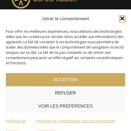
Gérer le consentement
4957, rue Lionel-Groulx, bureau 819, Saint-Augustin-de-
Desmaures QC G3A 0M7
Pour offrir les meilleures expériences, nous utilisons des technologies
telles que les cookies pour stocker et/ou accéder aux informations des
appareils. Le fait de consentir à ces technologies nous permettra de
traiter des données telles que le comportement de navigation ou les ID
uniques sur ce site. Le fait de ne pas consentir ou de retirer son
consentement peut avoir un effet négatif sur certaines caractéristiques
et fonctions.
ACCEPTER
REFUSER
© 2024 Cercle Kaizen. Tous droits réservés -
Politique de
confidentialité
VOIR LES PRÉFÉRENCES
Politique de
Politique de confidentialité des renseignements