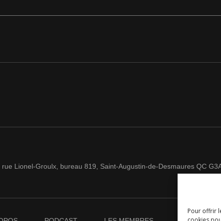
 rue Lionel-Groulx, bureau 819, Saint-Augustin-de-Desmaures QC G3
Pour offrir 
cookies pou
OPOS
PODCAST
LES MEMBRES
NOUVELLES