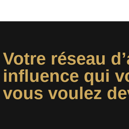
Votre réseau d’
influence qui v
vous voulez de