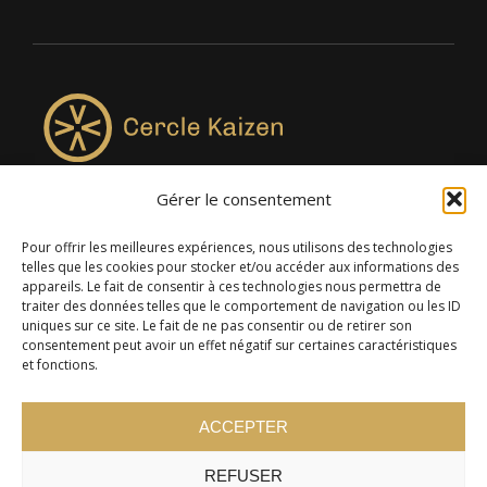
Gérer le consentement
4957, rue Lionel-Groulx, bureau 819, Saint-Augustin-de-
Desmaures QC G3A 0M7
Pour offrir les meilleures expériences, nous utilisons des technologies
telles que les cookies pour stocker et/ou accéder aux informations des
appareils. Le fait de consentir à ces technologies nous permettra de
traiter des données telles que le comportement de navigation ou les ID
uniques sur ce site. Le fait de ne pas consentir ou de retirer son
consentement peut avoir un effet négatif sur certaines caractéristiques
et fonctions.
ACCEPTER
REFUSER
© 2024 Cercle Kaizen. Tous droits réservés -
Politique de