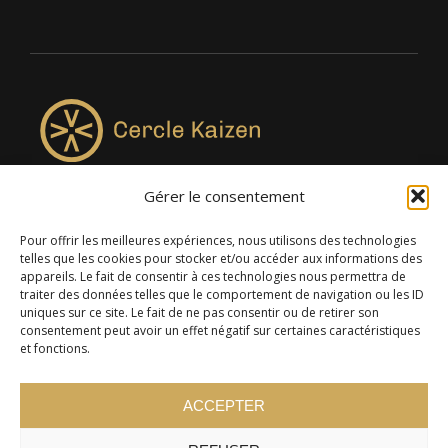
Gérer le consentement
4957, rue Lionel-Groulx, bureau 819, Saint-Augustin-de-
Desmaures QC G3A 0M7
Pour offrir les meilleures expériences, nous utilisons des technologies
telles que les cookies pour stocker et/ou accéder aux informations des
appareils. Le fait de consentir à ces technologies nous permettra de
traiter des données telles que le comportement de navigation ou les ID
uniques sur ce site. Le fait de ne pas consentir ou de retirer son
consentement peut avoir un effet négatif sur certaines caractéristiques
et fonctions.
ACCEPTER