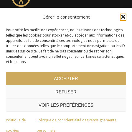
Gérer le consentement
4957, rue Lionel-Groulx, bureau 819, Saint-Augustin-de-
Desmaures QC G3A 0M7
Pour offrir les meilleures expériences, nous utilisons des technologies
telles que les cookies pour stocker et/ou accéder aux informations des
appareils. Le fait de consentir à ces technologies nous permettra de
traiter des données telles que le comportement de navigation ou les ID
uniques sur ce site. Le fait de ne pas consentir ou de retirer son
consentement peut avoir un effet négatif sur certaines caractéristiques
et fonctions.
ACCEPTER
REFUSER
© 2024 Cercle Kaizen. Tous droits réservés -
Politique de
confidentialité
VOIR LES PRÉFÉRENCES
Politique de
Politique de confidentialité des renseignements
cookies
personnels