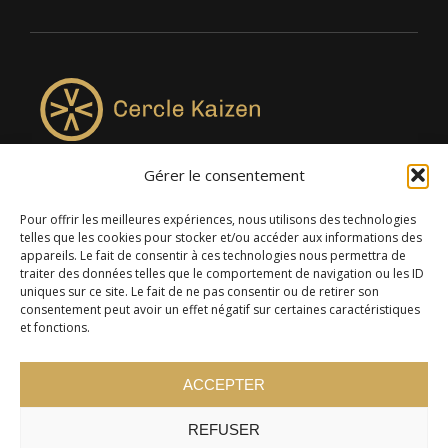
Gérer le consentement
4957, rue Lionel-Groulx, bureau 819, Saint-Augustin-de-
Desmaures QC G3A 0M7
Pour offrir les meilleures expériences, nous utilisons des technologies
telles que les cookies pour stocker et/ou accéder aux informations des
appareils. Le fait de consentir à ces technologies nous permettra de
traiter des données telles que le comportement de navigation ou les ID
uniques sur ce site. Le fait de ne pas consentir ou de retirer son
consentement peut avoir un effet négatif sur certaines caractéristiques
et fonctions.
ACCEPTER
REFUSER
© 2024 Cercle Kaizen. Tous droits réservés -
Politique de