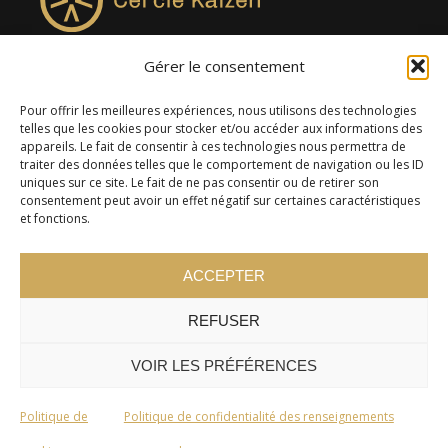
Gérer le consentement
4957, rue Lionel-Groulx, bureau 819, Saint-Augustin-de-
Desmaures QC G3A 0M7
Pour offrir les meilleures expériences, nous utilisons des technologies
telles que les cookies pour stocker et/ou accéder aux informations des
appareils. Le fait de consentir à ces technologies nous permettra de
traiter des données telles que le comportement de navigation ou les ID
uniques sur ce site. Le fait de ne pas consentir ou de retirer son
consentement peut avoir un effet négatif sur certaines caractéristiques
et fonctions.
ACCEPTER
REFUSER
© 2024 Cercle Kaizen. Tous droits réservés -
Politique de
confidentialité
VOIR LES PRÉFÉRENCES
Politique de
Politique de confidentialité des renseignements