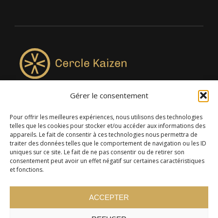
Gérer le consentement
4957, rue Lionel-Groulx, bureau 819, Saint-Augustin-de-
Desmaures QC G3A 0M7
Pour offrir les meilleures expériences, nous utilisons des technologies
telles que les cookies pour stocker et/ou accéder aux informations des
appareils. Le fait de consentir à ces technologies nous permettra de
traiter des données telles que le comportement de navigation ou les ID
uniques sur ce site. Le fait de ne pas consentir ou de retirer son
consentement peut avoir un effet négatif sur certaines caractéristiques
et fonctions.
ACCEPTER